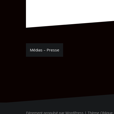
Navigation
Médias – Presse
de
l’article
Fièrement propulsé par WordPress
|
Thème
Oblique